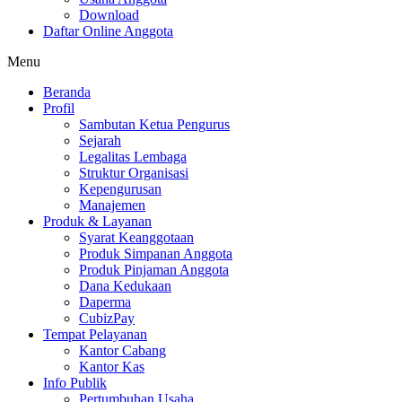
Download
Daftar Online Anggota
Menu
Beranda
Profil
Sambutan Ketua Pengurus
Sejarah
Legalitas Lembaga
Struktur Organisasi
Kepengurusan
Manajemen
Produk & Layanan
Syarat Keanggotaan
Produk Simpanan Anggota
Produk Pinjaman Anggota
Dana Kedukaan
Daperma
CubizPay
Tempat Pelayanan
Kantor Cabang
Kantor Kas
Info Publik
Pertumbuhan Usaha