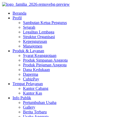
Beranda
Profil
Sambutan Ketua Pengurus
Sejarah
Legalitas Lembaga
Struktur Organisasi
Kepengurusan
Manajemen
Produk & Layanan
Syarat Keanggotaan
Produk Simpanan Anggota
Produk Pinjaman Anggota
Dana Kedukaan
Daperma
CubizPay
Tempat Pelayanan
Kantor Cabang
Kantor Kas
Info Publik
Pertumbuhan Usaha
Gallery
Berita Terbaru
Usaha Anggota