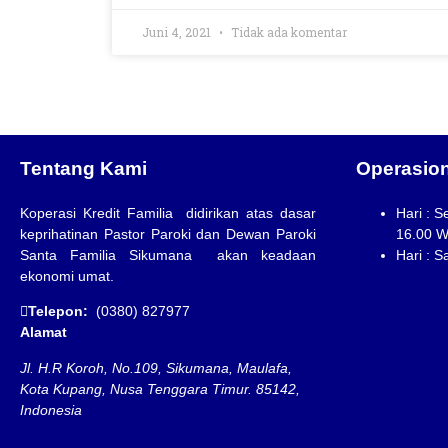
Juni 4, 2021
Tidak ada komentar
Tentang Kami
Operasion
Koperasi Kredit Familia didirikan atas dasar
Hari : S
keprihatinan Pastor Paroki dan Dewan Paroki
16.00 W
Santa Familia Sikumana akan keadaan
Hari : S
ekonomi umat.
Telepon:
(0380) 827977
Alamat
Jl. H.R Koroh, No.109, Sikumana, Maulafa,
Kota Kupang, Nusa Tenggara Timur. 85142,
Indonesia