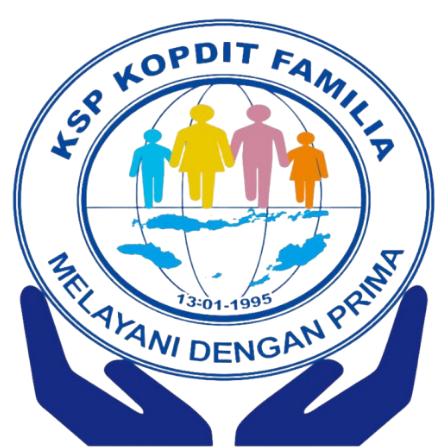
Lewati
ke
konten